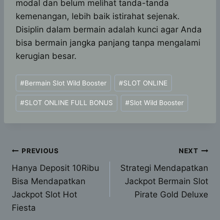
modal dan belum melihat tanda-tanda
kemenangan, lebih baik istirahat sejenak.
Disiplin dalam bermain adalah kunci agar Anda
bisa bermain jangka panjang tanpa mengalami
kerugian besar.
Post
#
Bermain Slot Wild Booster
#
SLOT ONLINE
Tags:
#
SLOT ONLINE FULL BONUS
#
Slot Wild Booster
Post
PREVIOUS
NEXT
Hanya Deposit 10Ribu
Strategi Mendapatkan
navigation
Bisa Mendapatkan
Jackpot Bermain Slot
Jackpot Slot Hot
Pirate Gold Deluxe
Fiesta