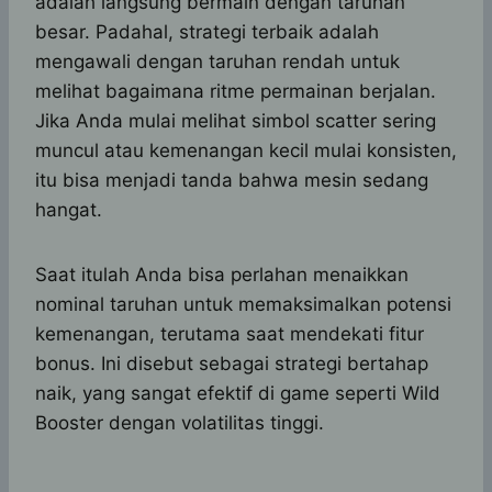
adalah langsung bermain dengan taruhan
besar. Padahal, strategi terbaik adalah
mengawali dengan taruhan rendah untuk
melihat bagaimana ritme permainan berjalan.
Jika Anda mulai melihat simbol scatter sering
muncul atau kemenangan kecil mulai konsisten,
itu bisa menjadi tanda bahwa mesin sedang
hangat.
Saat itulah Anda bisa perlahan menaikkan
nominal taruhan untuk memaksimalkan potensi
kemenangan, terutama saat mendekati fitur
bonus. Ini disebut sebagai strategi bertahap
naik, yang sangat efektif di game seperti Wild
Booster dengan volatilitas tinggi.