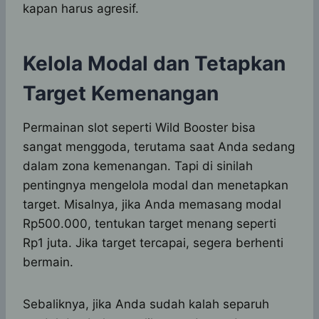
kapan harus agresif.
Kelola Modal dan Tetapkan
Target Kemenangan
Permainan slot seperti Wild Booster bisa
sangat menggoda, terutama saat Anda sedang
dalam zona kemenangan. Tapi di sinilah
pentingnya mengelola modal dan menetapkan
target. Misalnya, jika Anda memasang modal
Rp500.000, tentukan target menang seperti
Rp1 juta. Jika target tercapai, segera berhenti
bermain.
Sebaliknya, jika Anda sudah kalah separuh