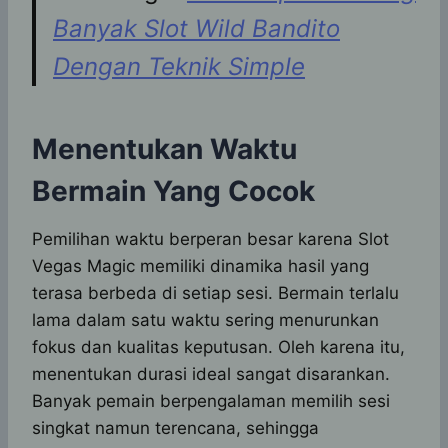
Banyak Slot Wild Bandito
Dengan Teknik Simple
Menentukan Waktu
Bermain Yang Cocok
Pemilihan waktu berperan besar karena Slot
Vegas Magic memiliki dinamika hasil yang
terasa berbeda di setiap sesi. Bermain terlalu
lama dalam satu waktu sering menurunkan
fokus dan kualitas keputusan. Oleh karena itu,
menentukan durasi ideal sangat disarankan.
Banyak pemain berpengalaman memilih sesi
singkat namun terencana, sehingga