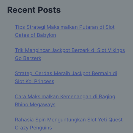
Recent Posts
Tips Strategi Maksimalkan Putaran di Slot
Gates of Babylon
Trik Mengincar Jackpot Berzerk di Slot Vikings
Go Berzerk
Strategi Cerdas Meraih Jackpot Bermain di
Slot Koi Princess
Cara Maksimalkan Kemenangan di Raging
Rhino Megaways
Rahasia Spin Menguntungkan Slot Yeti Quest
Crazy Penguins