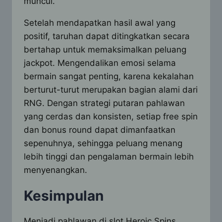
muncul.
Setelah mendapatkan hasil awal yang
positif, taruhan dapat ditingkatkan secara
bertahap untuk memaksimalkan peluang
jackpot. Mengendalikan emosi selama
bermain sangat penting, karena kekalahan
berturut-turut merupakan bagian alami dari
RNG. Dengan strategi putaran pahlawan
yang cerdas dan konsisten, setiap free spin
dan bonus round dapat dimanfaatkan
sepenuhnya, sehingga peluang menang
lebih tinggi dan pengalaman bermain lebih
menyenangkan.
Kesimpulan
Menjadi pahlawan di slot Heroic Spins