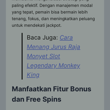
paling efektif. Dengan manajemen modal
yang tepat, pemain bisa bermain lebih
tenang, fokus, dan meningkatkan peluang
untuk mendekati jackpot.
Baca Juga:
Cara
Menang Jurus Raja
Monyet Slot
Legendary Monkey
King
Manfaatkan Fitur Bonus
dan Free Spins