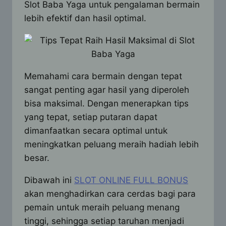
Slot Baba Yaga untuk pengalaman bermain
lebih efektif dan hasil optimal.
Memahami cara bermain dengan tepat
sangat penting agar hasil yang diperoleh
bisa maksimal. Dengan menerapkan tips
yang tepat, setiap putaran dapat
dimanfaatkan secara optimal untuk
meningkatkan peluang meraih hadiah lebih
besar.
Dibawah ini
SLOT ONLINE FULL BONUS
akan menghadirkan cara cerdas bagi para
pemain untuk meraih peluang menang
tinggi, sehingga setiap taruhan menjadi