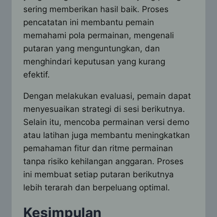
sering memberikan hasil baik. Proses
pencatatan ini membantu pemain
memahami pola permainan, mengenali
putaran yang menguntungkan, dan
menghindari keputusan yang kurang
efektif.
Dengan melakukan evaluasi, pemain dapat
menyesuaikan strategi di sesi berikutnya.
Selain itu, mencoba permainan versi demo
atau latihan juga membantu meningkatkan
pemahaman fitur dan ritme permainan
tanpa risiko kehilangan anggaran. Proses
ini membuat setiap putaran berikutnya
lebih terarah dan berpeluang optimal.
Kesimpulan