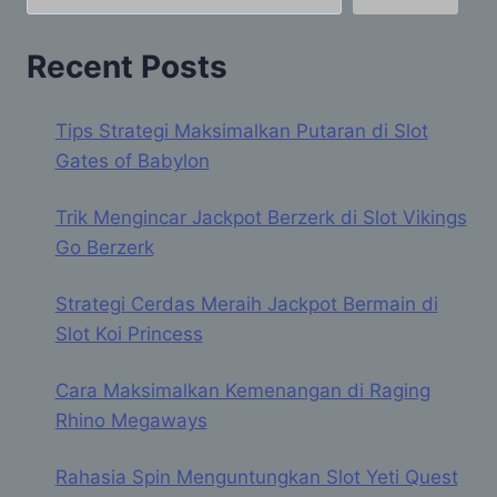
Recent Posts
Tips Strategi Maksimalkan Putaran di Slot
Gates of Babylon
Trik Mengincar Jackpot Berzerk di Slot Vikings
Go Berzerk
Strategi Cerdas Meraih Jackpot Bermain di
Slot Koi Princess
Cara Maksimalkan Kemenangan di Raging
Rhino Megaways
Rahasia Spin Menguntungkan Slot Yeti Quest