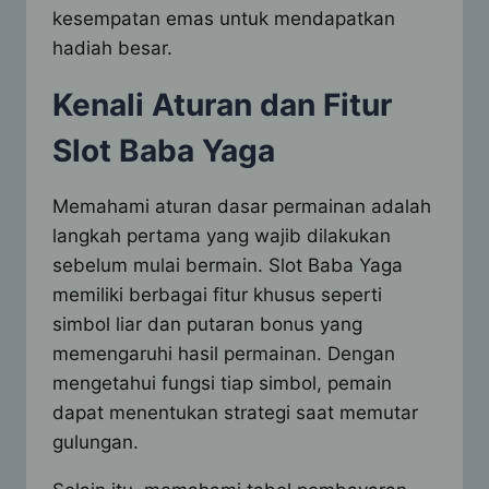
kesempatan emas untuk mendapatkan
hadiah besar.
Kenali Aturan dan Fitur
Slot Baba Yaga
Memahami aturan dasar permainan adalah
langkah pertama yang wajib dilakukan
sebelum mulai bermain. Slot Baba Yaga
memiliki berbagai fitur khusus seperti
simbol liar dan putaran bonus yang
memengaruhi hasil permainan. Dengan
mengetahui fungsi tiap simbol, pemain
dapat menentukan strategi saat memutar
gulungan.