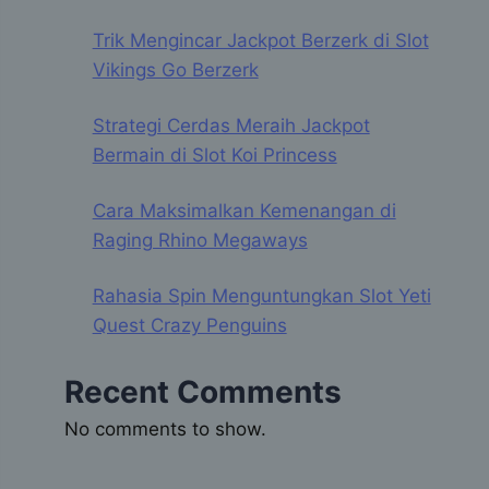
Trik Mengincar Jackpot Berzerk di Slot
Vikings Go Berzerk
Strategi Cerdas Meraih Jackpot
Bermain di Slot Koi Princess
Cara Maksimalkan Kemenangan di
Raging Rhino Megaways
Rahasia Spin Menguntungkan Slot Yeti
Quest Crazy Penguins
Recent Comments
No comments to show.