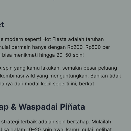
et
ne modern seperti Hot Fiesta adalah taruhan
 mulai bermain hanya dengan Rp200–Rp500 per
 bisa menikmati hingga 20–50 spin!
k spin yang kamu lakukan, semakin besar peluang
kombinasi wild yang menguntungkan. Bahkan tidak
nya dari modal kecil seperti ini, berkat
ap & Waspadai Piñata
trategi terbaik adalah spin bertahap. Mulailah
. Jika dalam 10–20 spin awal kamu mulai melihat