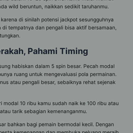
 ada wild beruntun, naikkan sedikit taruhanmu.
 karena di sinilah potensi jackpot sesungguhnya
han di tempatnya dan pengali bisa aktif bersamaan,
tungkan.
rakah, Pahami Timing
gsung habiskan dalam 5 spin besar. Pecah modal
 punya ruang untuk mengevaluasi pola permainan.
nus atau pengali besar, sebaiknya rehat sejenak
ri modal 10 ribu kamu sudah naik ke 100 ribu atau
k atau tarik sebagian kemenanganmu.
sar bahkan bagi pemain bermodal kecil. Dengan
ut pesta kemenangan dan membuka peluang meraih