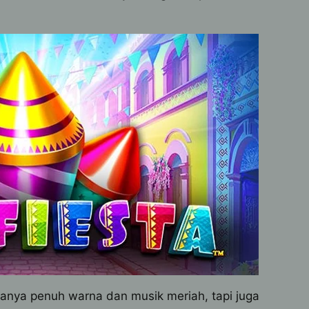
anya penuh warna dan musik meriah, tapi juga