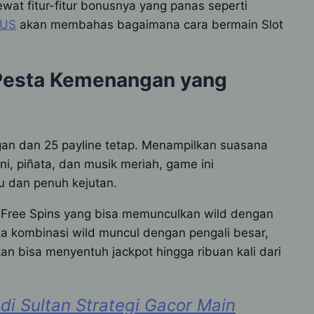
at fitur-fitur bonusnya yang panas seperti
NUS
akan membahas bagaimana cara bermain Slot
 Pesta Kemenangan yang
gan dan 25 payline tetap. Menampilkan suasana
i, piñata, dan musik meriah, game ini
 dan penuh kejutan.
 Free Spins yang bisa memunculkan wild dengan
Jika kombinasi wild muncul dengan pengali besar,
n bisa menyentuh jackpot hingga ribuan kali dari
di Sultan Strategi Gacor Main