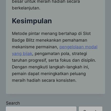
besar untuk meraih hadiah secara
berkelanjutan.
Kesimpulan
Metode pintar menang bertahap di Slot
Badge Blitz menekankan pemahaman
mekanisme permainan,
pengelolaan modal
yang bijak
, pengamatan pola, strategi
taruhan progresif, serta fokus dan disiplin.
Dengan mengikuti langkah-langkah ini,
pemain dapat meningkatkan peluang
meraih hadiah secara konsisten.
Search