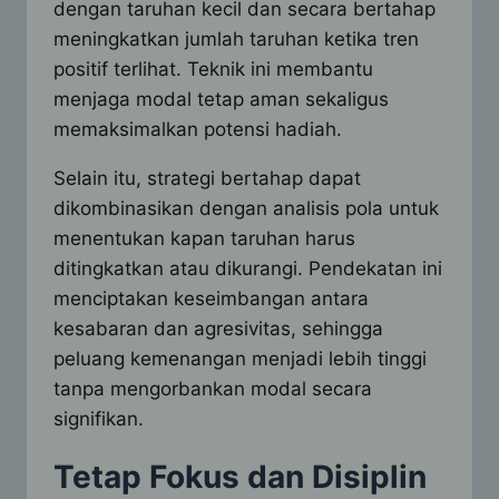
dengan taruhan kecil dan secara bertahap
meningkatkan jumlah taruhan ketika tren
positif terlihat. Teknik ini membantu
menjaga modal tetap aman sekaligus
memaksimalkan potensi hadiah.
Selain itu, strategi bertahap dapat
dikombinasikan dengan analisis pola untuk
menentukan kapan taruhan harus
ditingkatkan atau dikurangi. Pendekatan ini
menciptakan keseimbangan antara
kesabaran dan agresivitas, sehingga
peluang kemenangan menjadi lebih tinggi
tanpa mengorbankan modal secara
signifikan.
Tetap Fokus dan Disiplin