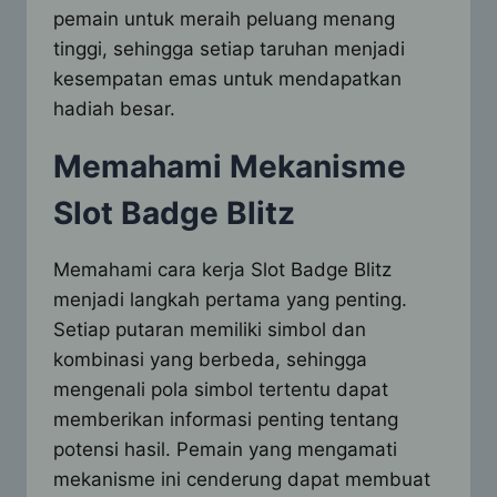
pemain untuk meraih peluang menang
tinggi, sehingga setiap taruhan menjadi
kesempatan emas untuk mendapatkan
hadiah besar.
Memahami Mekanisme
Slot Badge Blitz
Memahami cara kerja Slot Badge Blitz
menjadi langkah pertama yang penting.
Setiap putaran memiliki simbol dan
kombinasi yang berbeda, sehingga
mengenali pola simbol tertentu dapat
memberikan informasi penting tentang
potensi hasil. Pemain yang mengamati
mekanisme ini cenderung dapat membuat