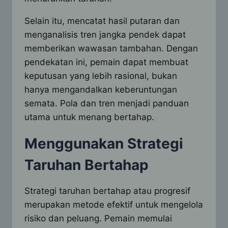
Selain itu, mencatat hasil putaran dan
menganalisis tren jangka pendek dapat
memberikan wawasan tambahan. Dengan
pendekatan ini, pemain dapat membuat
keputusan yang lebih rasional, bukan
hanya mengandalkan keberuntungan
semata. Pola dan tren menjadi panduan
utama untuk menang bertahap.
Menggunakan Strategi
Taruhan Bertahap
Strategi taruhan bertahap atau progresif
merupakan metode efektif untuk mengelola
risiko dan peluang. Pemain memulai