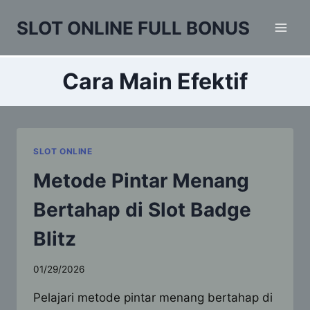
Skip
SLOT ONLINE FULL BONUS
to
content
Cara Main Efektif
SLOT ONLINE
Metode Pintar Menang
Bertahap di Slot Badge
Blitz
01/29/2026
Pelajari metode pintar menang bertahap di