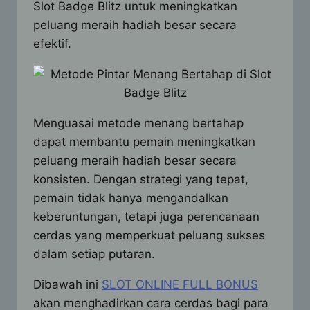
Slot Badge Blitz untuk meningkatkan
peluang meraih hadiah besar secara
efektif.
Menguasai metode menang bertahap
dapat membantu pemain meningkatkan
peluang meraih hadiah besar secara
konsisten. Dengan strategi yang tepat,
pemain tidak hanya mengandalkan
keberuntungan, tetapi juga perencanaan
cerdas yang memperkuat peluang sukses
dalam setiap putaran.
Dibawah ini
SLOT ONLINE FULL BONUS
akan menghadirkan cara cerdas bagi para