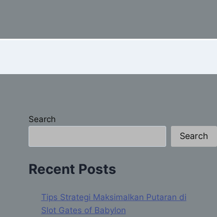
Search
Search
Recent Posts
Tips Strategi Maksimalkan Putaran di
Slot Gates of Babylon