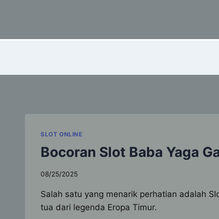
Skip
to
content
SLOT ONLINE
Bocoran Slot Baba Yaga Gac
08/25/2025
Salah satu yang menarik perhatian adalah Sl
tua dari legenda Eropa Timur.