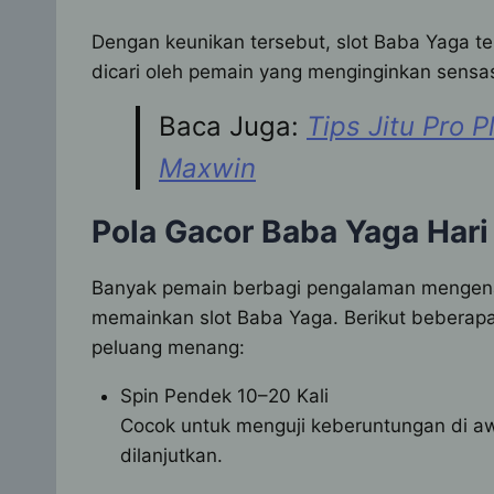
Dengan keunikan tersebut, slot Baba Yaga t
dicari oleh pemain yang menginginkan sensas
Baca Juga:
Tips Jitu Pro 
Maxwin
Pola Gacor Baba Yaga Hari 
Banyak pemain berbagi pengalaman mengenai 
memainkan slot Baba Yaga. Berikut beberapa
peluang menang:
Spin Pendek 10–20 Kali
Cocok untuk menguji keberuntungan di awa
dilanjutkan.