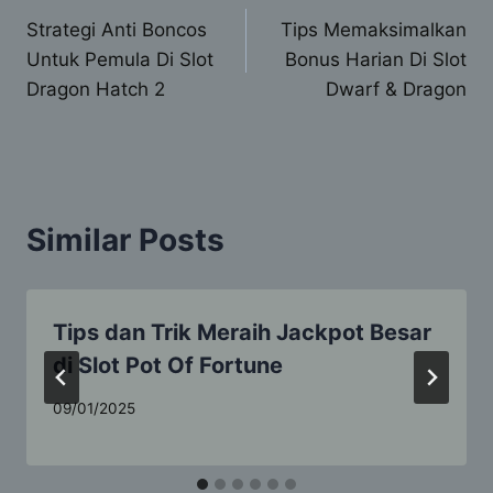
Strategi Anti Boncos
Tips Memaksimalkan
navigation
Untuk Pemula Di Slot
Bonus Harian Di Slot
Dragon Hatch 2
Dwarf & Dragon
Similar Posts
Tips dan Trik Meraih Jackpot Besar
di Slot Pot Of Fortune
09/01/2025