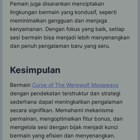
Pemain juga disarankan menciptakan
lingkungan bermain yang kondusif, seperti
meminimalkan gangguan dan menjaga
kenyamanan. Dengan fokus yang baik, setiap
sesi bermain bisa menjadi lebih menyenangkan
dan penuh pengalaman baru yang seru.
Kesimpulan
Bermain
Curse of The Werewolf Megaways
dengan pendekatan terstruktur dan strategi
sederhana dapat meningkatkan pengalaman
secara signifikan. Memahami mekanisme
permainan, mengoptimalkan fitur bonus, dan
mengelola sesi dengan bijak menjadi kunci
bermain yang efisien dan menyenangkan.