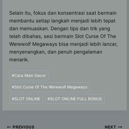
Selain itu, fokus dan konsentrasi saat bermain
membantu setiap langkah menjadi lebih tepat
dan memuaskan. Dengan tips dan trik yang
telah dibahas, sesi bermain Slot Curse Of The
Werewolf Megaways bisa menjadi lebih lancar,
menyenangkan, dan penuh pengalaman
menarik.
Post
#
Cara Main Gacor
Tags:
#
Slot Curse Of The Werewolf Megaways
#
SLOT ONLINE
#
SLOT ONLINE FULL BONUS
Post
PREVIOUS
NEXT