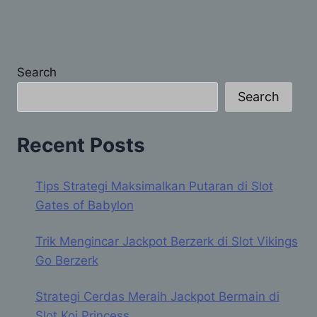
Search
Search
Recent Posts
Tips Strategi Maksimalkan Putaran di Slot
Gates of Babylon
Trik Mengincar Jackpot Berzerk di Slot Vikings
Go Berzerk
Strategi Cerdas Meraih Jackpot Bermain di
Slot Koi Princess