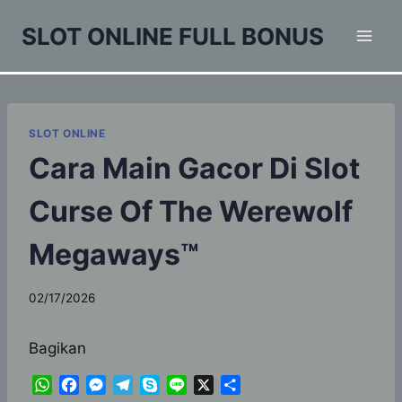
Skip
SLOT ONLINE FULL BONUS
to
content
SLOT ONLINE
Cara Main Gacor Di Slot
Curse Of The Werewolf
Megaways™
02/17/2026
Bagikan
W
F
M
T
S
L
X
S